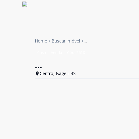
Home
Buscar imóvel
...
Casa
Venda
Cód:
2610
...
Centro, Bagé - RS