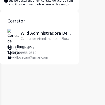
equipe possa entrar em contato de acordo com
a
política de privacidade e termos de serviço
Corretor
Wild Administradora De
Central de Atendimentos - Flora
Imóveis Ltda
(53) 3242-6191
(53) 99953-0312
wildlocacao@gmail.com