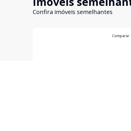
Imóveis semelhan
Confira imóveis semelhantes
Cód:
3401
Comparar
Casa
...
Centro, Bagé - RS
R$ 780.000,00
Casa no Centro com potencial comercial e mais 
200m² de área construída. Excelente oportunidad