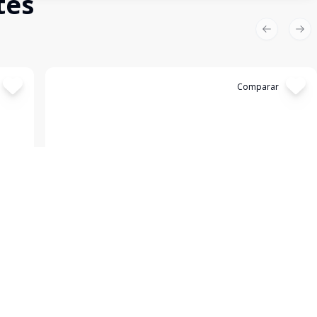
tes
Previous sl
Nex
Cód:
3114
Comparar
Casa
...
Centro, Bagé - RS
R$ 1.199.000,00
de
Lindíssima casa nova de esquina alto padrão, muito
e no
bem distribuída em 215m² de área privativa, com 3