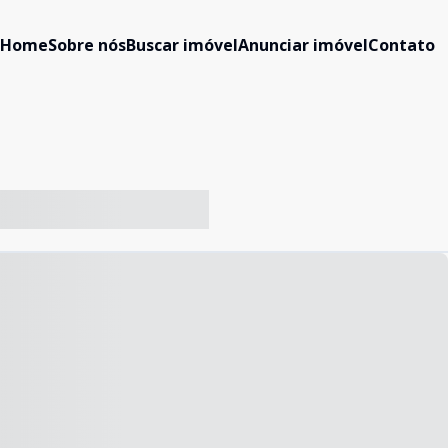
Home
Sobre nós
Buscar imóvel
Anunciar imóvel
Contato
-- ----- ----- --- ------