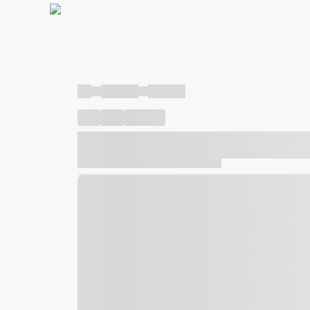
----
----- -----
----- -----
----
-----
---- ------
----- ----- -- ------ ---- ---- -- ---
----- ----- -- ------ ----- ----- -- ------