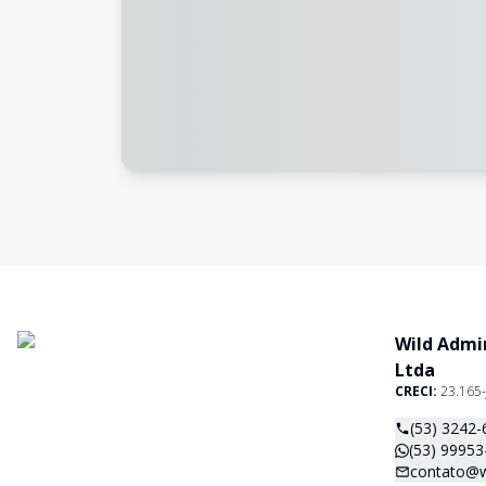
Wild Admi
Ltda
CRECI:
23.165-
(53) 3242-
(53) 99953
contato@w