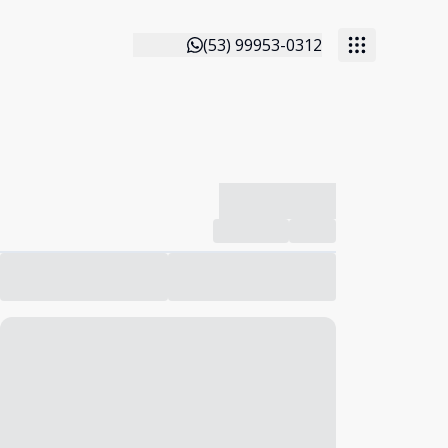
(53) 99953-0312
-------------
Compartilhar
Favorito