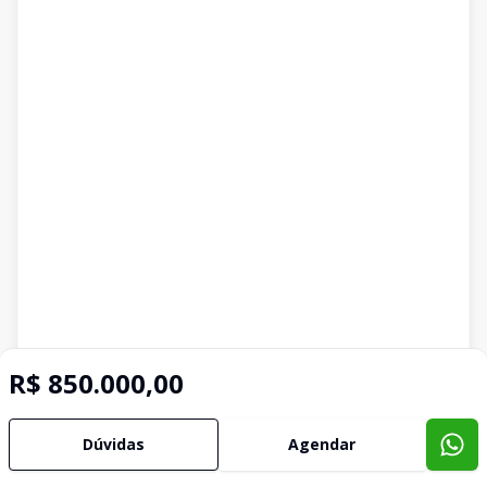
R$ 850.000,00
Imóveis semelhantes
Dúvidas
Agendar
Confira imóveis semelhantes