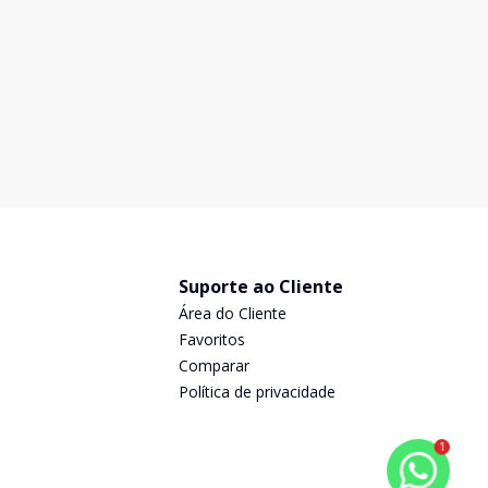
Excelente imóvel para pessoas com bom gosto , muito
Ex
ampla e espaçosa ,numa localização privilegiada
lar
,próxima ao hospital da santa casa e do Sesc , oferece
var
ótima infraestrutura, contendo 3 salas, uma com
gr
3
5
1
2
1
lareira , 4 dormitórios ,2 suites sendo um com banhe
Suporte ao Cliente
Área do Cliente
Favoritos
Comparar
Política de privacidade
1