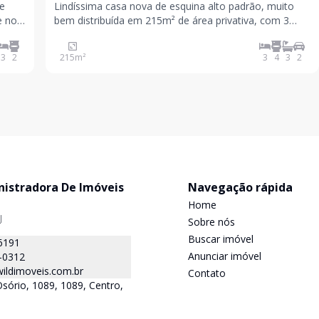
de
Lindíssima casa nova de esquina alto padrão, muito
e no
bem distribuída em 215m² de área privativa, com 3
suítes sendo uma delas com closet, todas as suítes
 casa
com sacada e piso laminado, sala ampla com lareira,
3
2
215
m²
3
4
3
2
s
cozinha com churrasqueira, lavandeira, toda ela com
nistradora De Imóveis
Navegação rápida
Home
J
Sobre nós
Buscar imóvel
6191
Anunciar imóvel
-0312
ildimoveis.com.br
Contato
Osório, 1089, 1089, Centro,