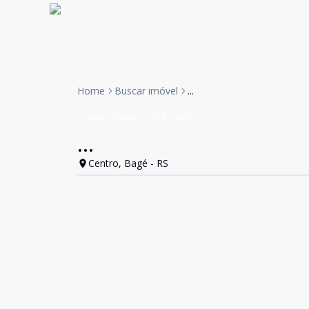
Home
Buscar imóvel
...
Casa
Venda
Cód:
1868
...
Centro, Bagé - RS