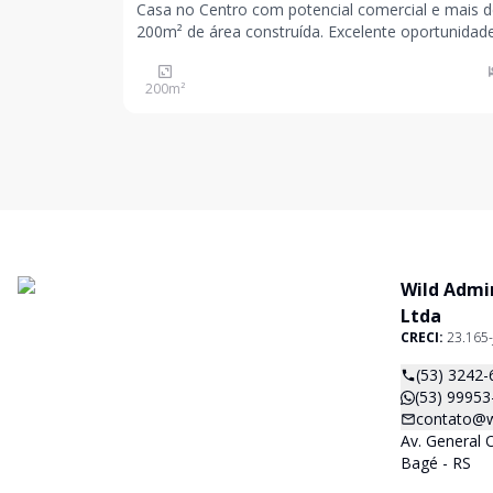
Casa no Centro com potencial comercial e mais 
200m² de área construída. Excelente oportunidad
Centro para quem busca espaço, localização
estratégica e um imóvel com personalidade. Esta
200
m²
possui arquitetura diferenciada, com acabamento
retrô or
Wild Admi
Ltda
CRECI:
23.165-
(53) 3242-
(53) 99953
contato@w
Av. General 
Bagé - RS