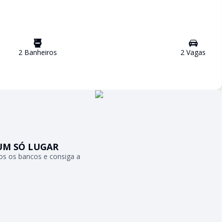
2
Banheiro
s
2
Vaga
s
UM SÓ LUGAR
s os bancos e consiga a