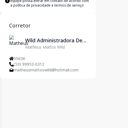
equipe possa entrar em contato de acordo com
a
política de privacidade e termos de serviço
Corretor
Wild Administradora De
Matheus Mattos Wild
Imóveis Ltda
55636
(53) 99953-0312
matheusmattoswild@hotmail.com