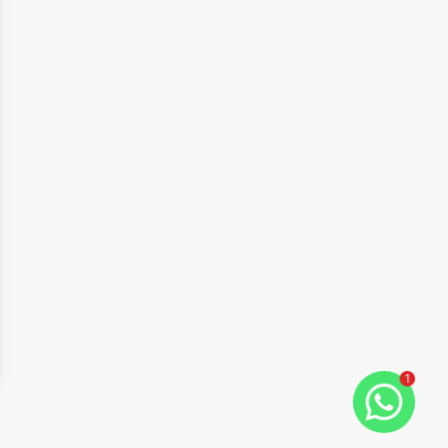
1
ide
t slide