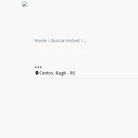
Home
Buscar imóvel
...
Casa
Venda
Cód:
2633
...
Centro, Bagé - RS