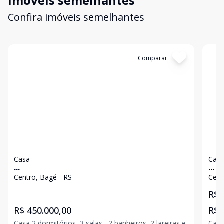
Imóveis semelhantes
Confira imóveis semelhantes
Cód:
414
Comparar
Có
Casa
Cas
...
...
Centro, Bagé - RS
Cent
R$ 
R$ 450.000,00
R$ 
Casa 2 dormitórios, 3 salas,, 2 banheiros, 2 lareiras e
Casa