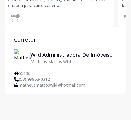
entrada para carro coberta.
banhei
gar
2
2
2
Corretor
Wild Administradora De Imóveis
Matheus Mattos Wild
Ltda
55636
(53) 99953-0312
matheusmattoswild@hotmail.com