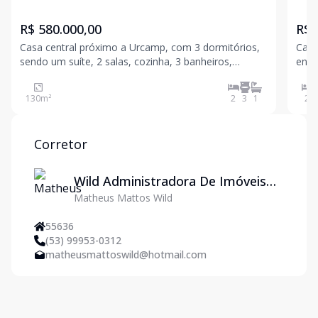
R$ 580.000,00
R$ 
Casa central próximo a Urcamp, com 3 dormitórios,
Casa
sendo um suíte, 2 salas, cozinha, 3 banheiros,
entr
garagem para 2 carros. Ótima localização comercial
130
m²
2
3
1
2
Corretor
Wild Administradora De Imóveis
Matheus Mattos Wild
Ltda
55636
(53) 99953-0312
matheusmattoswild@hotmail.com