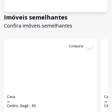
Imóveis semelhantes
Confira imóveis semelhantes
Cód:
2367
Comparar
Có
Casa
Cas
...
...
Centro, Bagé - RS
Cent