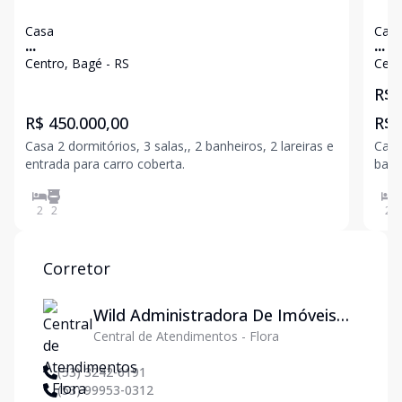
Casa
Cas
...
...
Centro, Bagé - RS
Cent
R$ 
R$ 450.000,00
R$ 
Casa 2 dormitórios, 3 salas,, 2 banheiros, 2 lareiras e
Casa
entrada para carro coberta.
banhei
gar
2
2
2
Corretor
Wild Administradora De Imóveis
Central de Atendimentos - Flora
Ltda
(53) 3242-6191
(53) 99953-0312