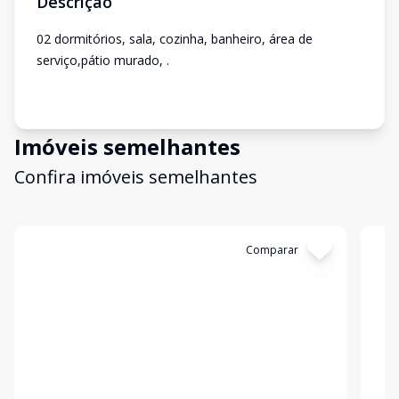
Descrição
02 dormitórios, sala, cozinha, banheiro, área de
serviço,pátio murado, .
Imóveis semelhantes
Confira imóveis semelhantes
Cód:
414
Comparar
Có