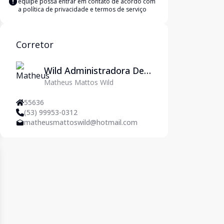
equipe possa entrar em contato de acordo com
a
política de privacidade e termos de serviço
Corretor
Wild Administradora De
Matheus Mattos Wild
Imóveis Ltda
55636
(53) 99953-0312
matheusmattoswild@hotmail.com