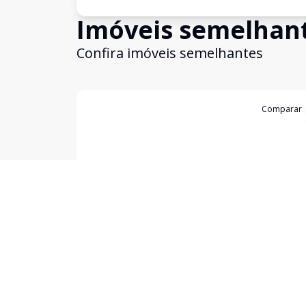
Imóveis semelhan
Confira imóveis semelhantes
Cód:
3332
Comparar
Casa
...
Centro, Bagé - RS
R$ 690.000,00