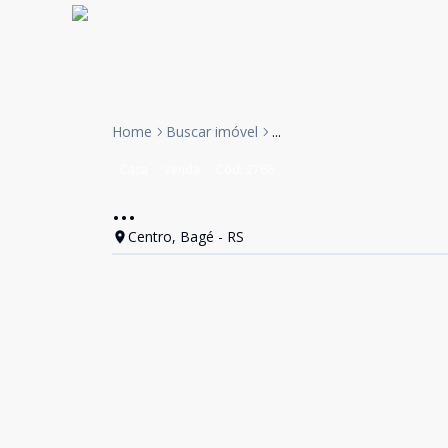
Home
Buscar imóvel
...
Casa
Venda
Cód:
2766
...
Centro, Bagé - RS