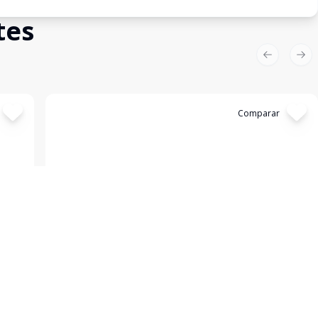
tes
Previous sl
Nex
Cód:
1811
Comparar
Casa
...
Centro, Bagé - RS
R$ 400.000,00