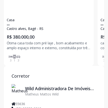
Casa
Cas
...
...
Castro alves, Bagé - RS
Cast
R$ 380.000,00
R$ 
Ótima casa toda com pré laje , bom acabamento e
casa
amplo espaço interno e externo, constituída por três
cozi
dormitórios, sala com lareira , cozinha planejada
3
1
3
3
Corretor
Wild Administradora De Imóveis
Matheus Mattos Wild
Ltda
55636