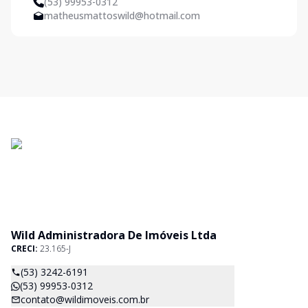
(53) 99953-0312
matheusmattoswild@hotmail.com
Wild Administradora De Imóveis Ltda
CRECI:
23.165-J
(53) 3242-6191
(53) 99953-0312
contato@wildimoveis.com.br