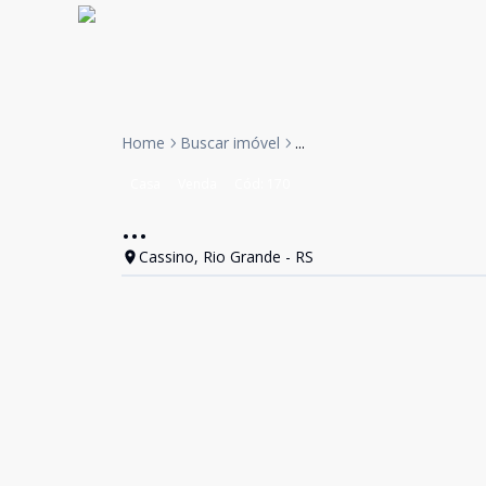
Home
Buscar imóvel
...
Casa
Venda
Cód:
170
...
Cassino, Rio Grande - RS