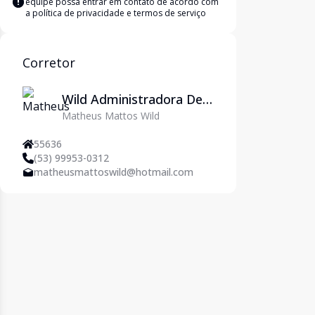
equipe possa entrar em contato de acordo com
a
política de privacidade e termos de serviço
Corretor
Wild Administradora De
Matheus Mattos Wild
Imóveis Ltda
55636
(53) 99953-0312
matheusmattoswild@hotmail.com