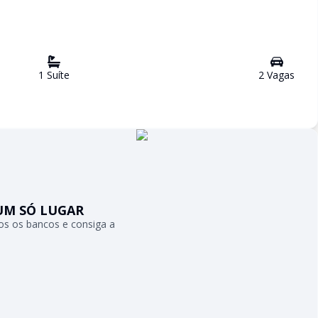
1
Suíte
2
Vaga
s
UM SÓ LUGAR
s os bancos e consiga a