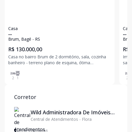
Casa
Cas
...
...
Brum, Bagé - RS
Brum
R$ 130.000,00
R$ 
Casa no bairro Brum de 2 dormitório, sala, cozinha
Imóv
banheiro - terreno plano de esquina, ótima
sala
localização.
para
2
1
2
Corretor
Wild Administradora De Imóveis
Central de Atendimentos - Flora
Ltda
(53) 3242-6191