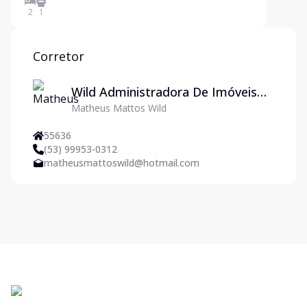
2
1
Corretor
Wild Administradora De Imóveis
Matheus Mattos Wild
Ltda
55636
(53) 99953-0312
matheusmattoswild@hotmail.com