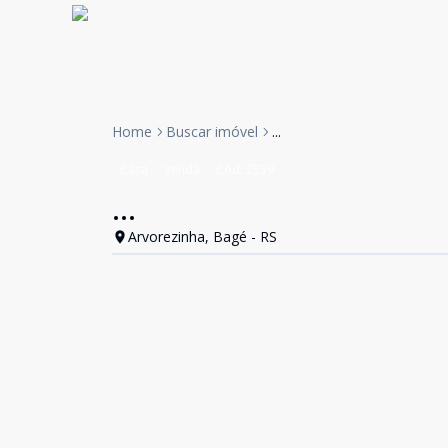
Home
Buscar imóvel
...
Casa
Venda
Cód:
2539
...
Arvorezinha, Bagé - RS