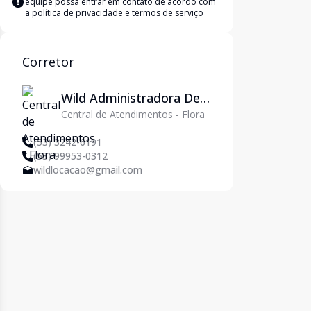
equipe possa entrar em contato de acordo com
a
política de privacidade e termos de serviço
Corretor
Wild Administradora De
Central de Atendimentos - Flora
Imóveis Ltda
(53) 3242-6191
(53) 99953-0312
wildlocacao@gmail.com