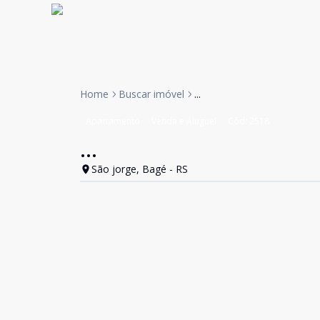
Home
Buscar imóvel
...
Apartamento
Venda e Aluguel
Cód:
2518
...
São jorge, Bagé - RS