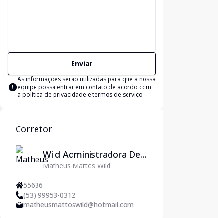
Enviar
As informações serão utilizadas para que a nossa
equipe possa entrar em contato de acordo com
a
política de privacidade e termos de serviço
Corretor
Wild Administradora De
Matheus Mattos Wild
Imóveis Ltda
55636
(53) 99953-0312
matheusmattoswild@hotmail.com