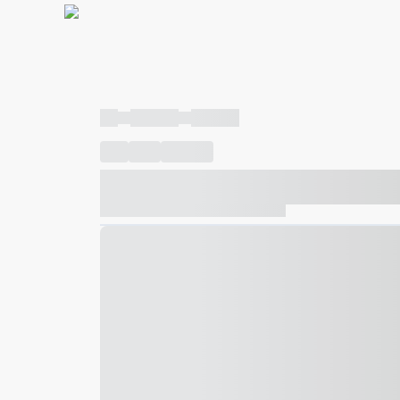
----
----- -----
----- -----
----
-----
---- ------
----- ----- -- ------ ---- ---- -- ---
----- ----- -- ------ ----- ----- -- ------