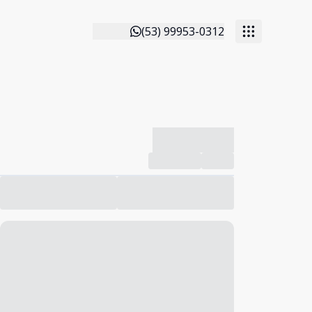
(53) 99953-0312
-------------
Compartilhar
Favorito