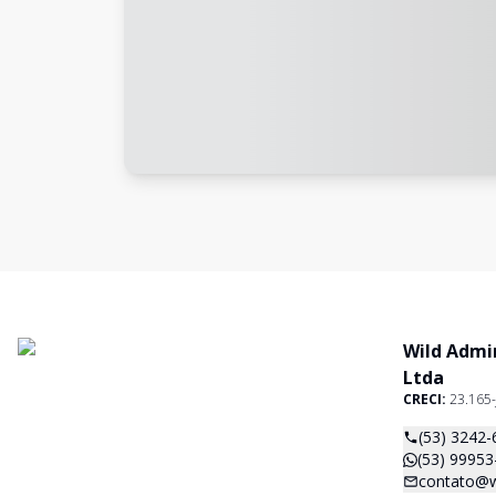
Wild Admi
Ltda
CRECI:
23.165-
(53) 3242-
(53) 99953
contato@w