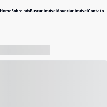
Home
Sobre nós
Buscar imóvel
Anunciar imóvel
Contato
-- ----- ----- --- ------