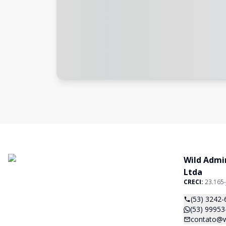
Wild Admi
Ltda
CRECI:
23.165-
(53) 3242-
(53) 99953
contato@w