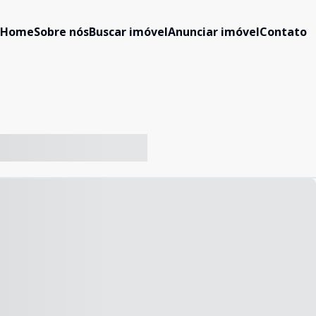
Home
Sobre nós
Buscar imóvel
Anunciar imóvel
Contato
-- ----- ----- --- ------