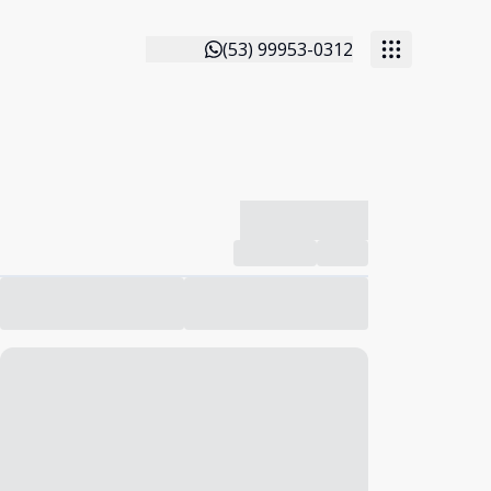
(53) 99953-0312
-------------
Compartilhar
Favorito