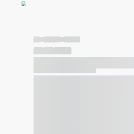
----
----- -----
----- -----
----
-----
---- ------
----- ----- -- ------ ---- ---- -- ---
----- ----- -- ------ ----- ----- -- ------