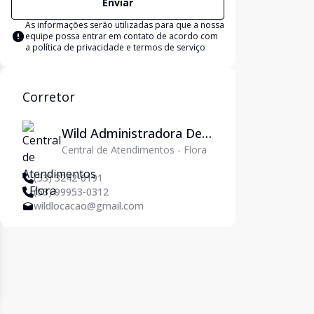
Enviar
As informações serão utilizadas para que a nossa
equipe possa entrar em contato de acordo com
a
política de privacidade e termos de serviço
Corretor
Wild Administradora De
Central de Atendimentos - Flora
Imóveis Ltda
(53) 3242-6191
(53) 99953-0312
wildlocacao@gmail.com