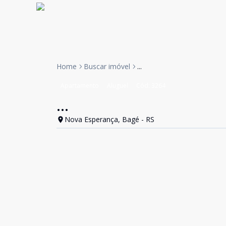
Home
Buscar imóvel
...
Apartamento
Aluguel
Cód:
3264
...
Nova Esperança, Bagé - RS