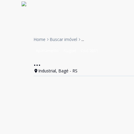
Home
Buscar imóvel
...
Apartamento
Aluguel
Cód:
2851
...
Industrial, Bagé - RS