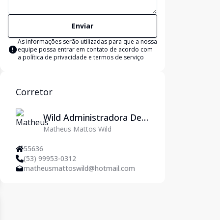
Enviar
As informações serão utilizadas para que a nossa
equipe possa entrar em contato de acordo com
a
política de privacidade e termos de serviço
Corretor
Wild Administradora De
Matheus Mattos Wild
Imóveis Ltda
55636
(53) 99953-0312
matheusmattoswild@hotmail.com