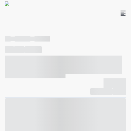
----
----- -----
----- -----
----
-----
---- ------
----- ----- -- ------ ---- ---- -- ----- ----- -----
--- ------
----- ----- -- ------ ----- ----- -- ------
-------------
Compartilhar
Favorito