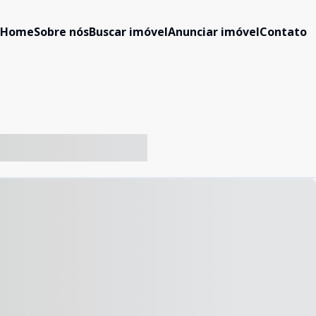
Home
Sobre nós
Buscar imóvel
Anunciar imóvel
Contato
-- ----- ----- --- ------