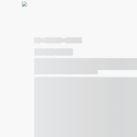
----
----- -----
----- -----
----
-----
---- ------
----- ----- -- ------ ---- ---- -- ---
----- ----- -- ------ ----- ----- -- ------