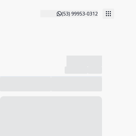
(53) 99953-0312
-------------
Compartilhar
Favorito