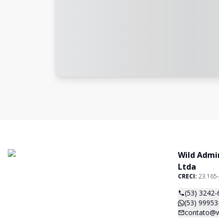
Wild Admi
Ltda
CRECI:
23.165-
(53) 3242-
(53) 99953
contato@w