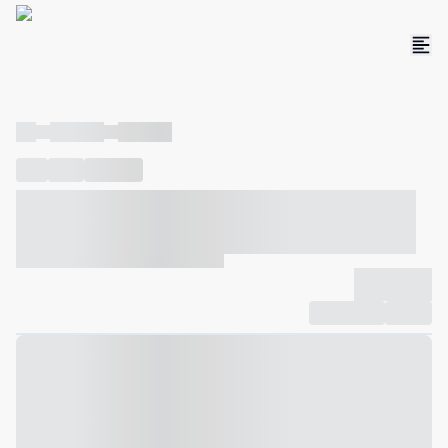
----
----- -----
----- -----
----
-----
---- ------
----- ----- -- ------ ---- ---- -- ----- ----- -----
--- ------
----- ----- -- ------ ----- ----- -- ------
-------------
Compartilhar
Favorito