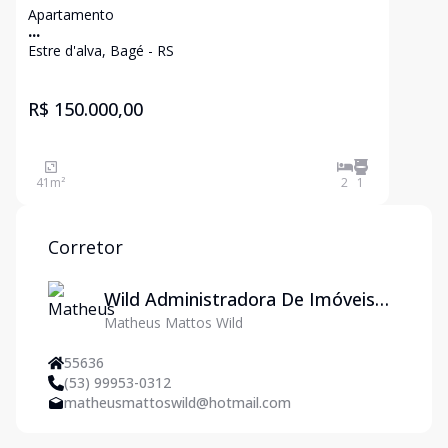
Apartamento
...
Estre d'alva, Bagé - RS
R$ 150.000,00
41
m²
2
1
Corretor
Wild Administradora De Imóveis
Matheus Mattos Wild
Ltda
55636
(53) 99953-0312
matheusmattoswild@hotmail.com