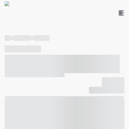
----
----- -----
----- -----
----
-----
---- ------
----- ----- -- ------ ---- ---- -- ----- ----- -----
--- ------
----- ----- -- ------ ----- ----- -- ------
-------------
Compartilhar
Favorito