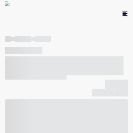
----
----- -----
----- -----
----
-----
---- ------
----- ----- -- ------ ---- ---- -- ----- ----- -----
--- ------
----- ----- -- ------ ----- ----- -- ------
-------------
Compartilhar
Favorito