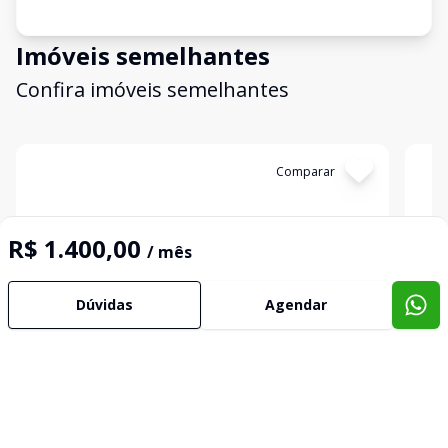
Imóveis semelhantes
Confira imóveis semelhantes
Cód:
1923
Comparar
Có
R$ 1.400,00
/ mês
Dúvidas
Agendar
Apartamento
Apa
...
...
Centro, Bagé - RS
Cent