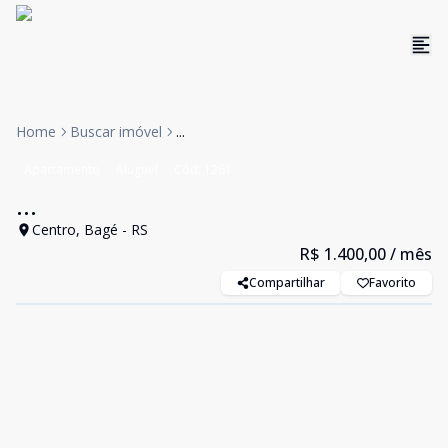
Home
Buscar imóvel
...
Apartamento
Aluguel
Cód:
1261
...
Centro, Bagé - RS
R$ 1.400,00
/ mês
Compartilhar
Favorito