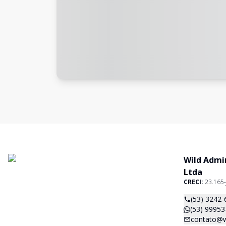
Wild Admi
Ltda
CRECI:
23.165-
(53) 3242-
(53) 99953
contato@w