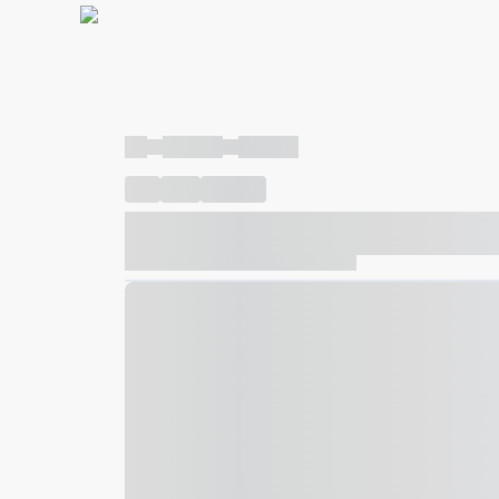
----
----- -----
----- -----
----
-----
---- ------
----- ----- -- ------ ---- ---- -- ---
----- ----- -- ------ ----- ----- -- ------