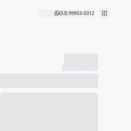
(53) 99953-0312
-------------
Compartilhar
Favorito