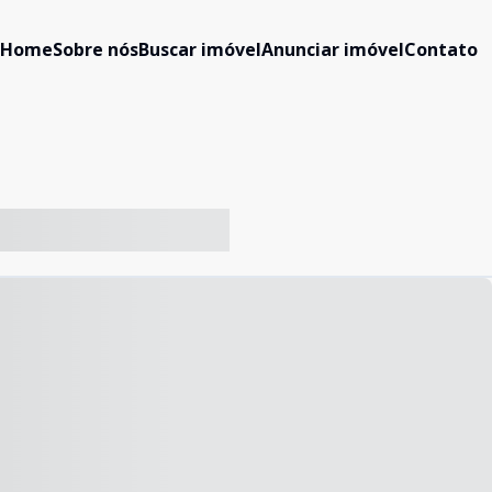
Home
Sobre nós
Buscar imóvel
Anunciar imóvel
Contato
-- ----- ----- --- ------