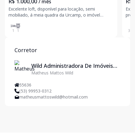
R$ 1.000,00
R$ 
/ mês
Excelente loft, disponível para locação, semi
Exce
mobiliado, á meia quadra da Urcamp, o imóvel
próx
dispõe de cama, roupeiro, balcão pia, mesa com 4
com 
cadeiras, cooktop, podendo ser colocada a geladeira.
que
1
1
37
m
venha conferir!!
Corretor
Wild Administradora De Imóveis
Matheus Mattos Wild
Ltda
55636
(53) 99953-0312
matheusmattoswild@hotmail.com