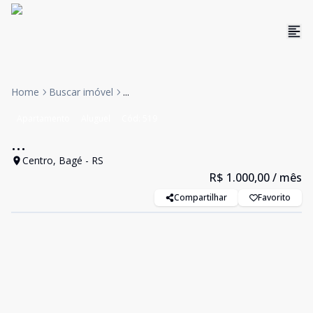
Home
Buscar imóvel
...
Apartamento
Aluguel
Cód:
519
...
Centro, Bagé - RS
R$ 1.000,00
/ mês
Compartilhar
Favorito