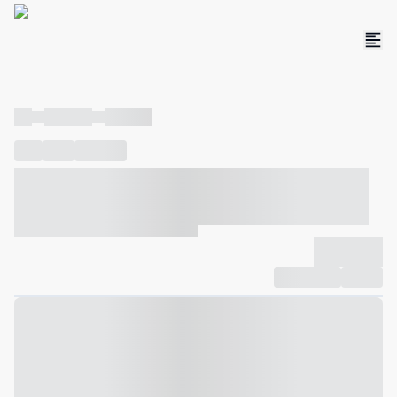
----
----- -----
----- -----
----
-----
---- ------
----- ----- -- ------ ---- ---- -- ----- ----- -----
--- ------
----- ----- -- ------ ----- ----- -- ------
-------------
Compartilhar
Favorito