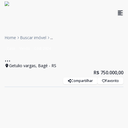
Home
Buscar imóvel
...
Casa
Venda
Cód:
2924
...
Getulio vargas, Bagé - RS
R$ 750.000,00
Compartilhar
Favorito