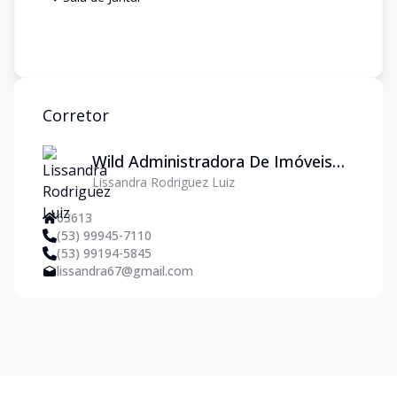
Corretor
Wild Administradora De Imóveis
Lissandra Rodriguez Luiz
Ltda
63613
(53) 99945-7110
(53) 99194-5845
lissandra67@gmail.com