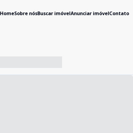
Home
Sobre nós
Buscar imóvel
Anunciar imóvel
Contato
-- ----- ----- --- ------