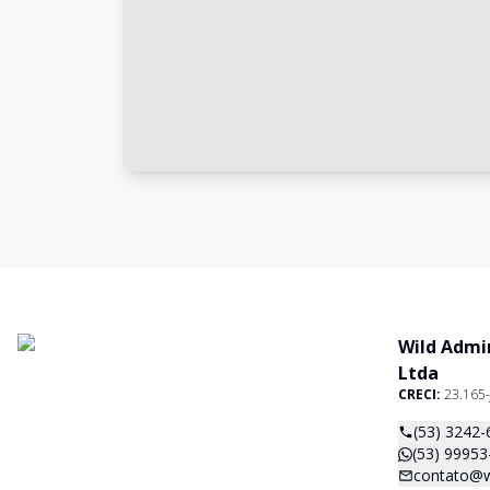
Wild Admi
Ltda
CRECI:
23.165-
(53) 3242-
(53) 99953
contato@w