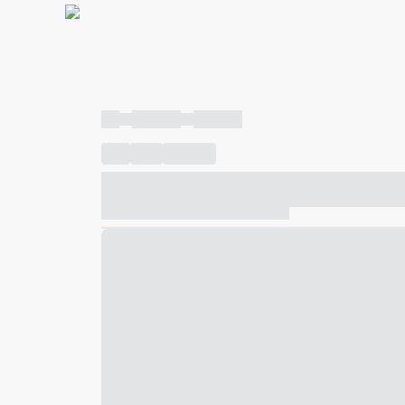
----
----- -----
----- -----
----
-----
---- ------
----- ----- -- ------ ---- ---- -- ---
----- ----- -- ------ ----- ----- -- ------