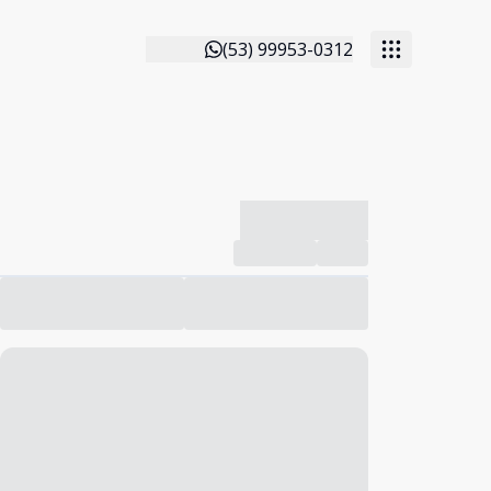
(53) 99953-0312
-------------
Compartilhar
Favorito