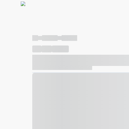
----
----- -----
----- -----
----
-----
---- ------
----- ----- -- ------ ---- ---- -- ---
----- ----- -- ------ ----- ----- -- ------