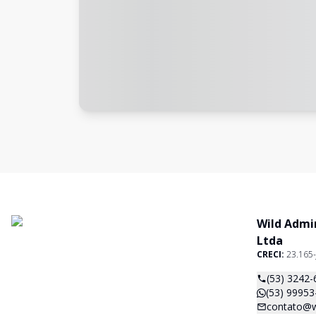
Wild Admi
Ltda
CRECI:
23.165-
(53) 3242-
(53) 99953
contato@w