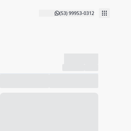
(53) 99953-0312
-------------
Compartilhar
Favorito