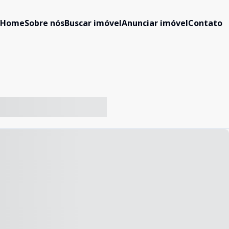
Home
Sobre nós
Buscar imóvel
Anunciar imóvel
Contato
-- ----- ----- --- ------