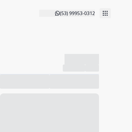
(53) 99953-0312
-------------
Compartilhar
Favorito