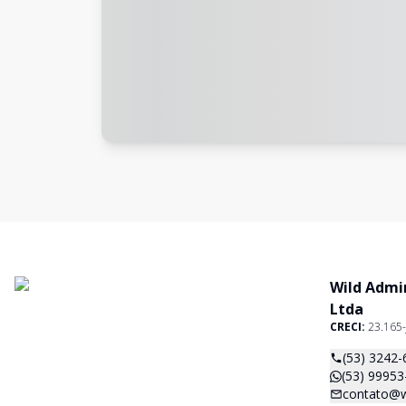
Wild Admi
Ltda
CRECI:
23.165-
(53) 3242-
(53) 99953
contato@w