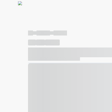
----
----- -----
----- -----
----
-----
---- ------
----- ----- -- ------ ---- ---- -- ---
----- ----- -- ------ ----- ----- -- ------