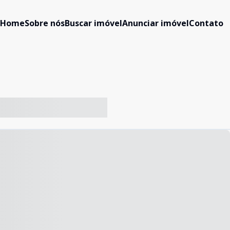
Home
Sobre nós
Buscar imóvel
Anunciar imóvel
Contato
-- ----- ----- --- ------