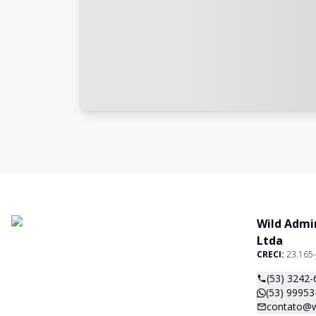
Wild Admi
Ltda
CRECI:
23.165-
(53) 3242-
(53) 99953
contato@w