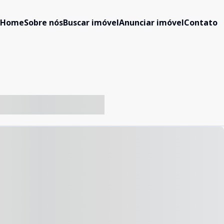
Home
Sobre nós
Buscar imóvel
Anunciar imóvel
Contato
-- ----- ----- --- ------