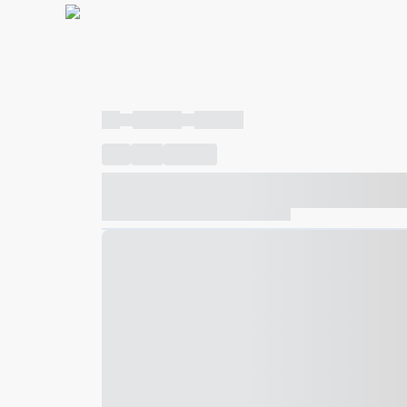
----
----- -----
----- -----
----
-----
---- ------
----- ----- -- ------ ---- ---- -- ---
----- ----- -- ------ ----- ----- -- ------