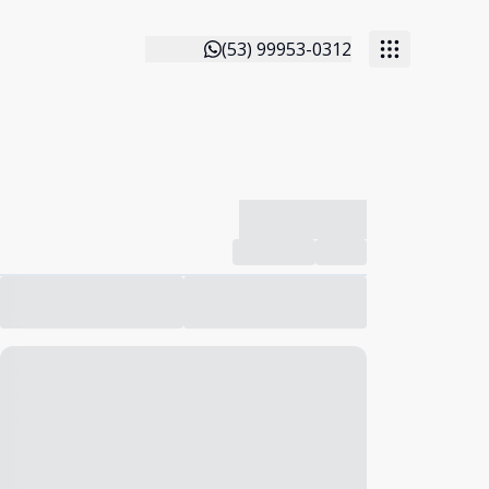
(53) 99953-0312
-------------
Compartilhar
Favorito