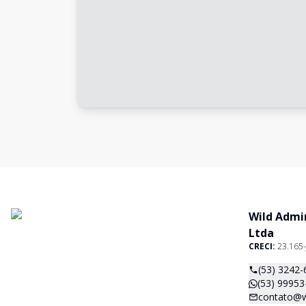
Wild Admi
Ltda
CRECI:
23.165-
(53) 3242-
(53) 99953
contato@w