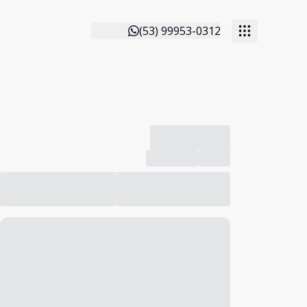
(53) 99953-0312
-------------
Compartilhar
Favorito