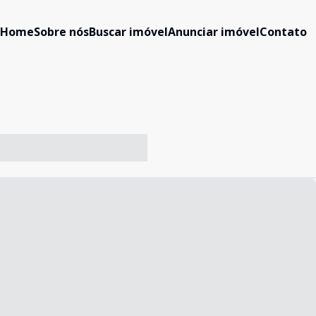
Home
Sobre nós
Buscar imóvel
Anunciar imóvel
Contato
-- ----- ----- --- ------