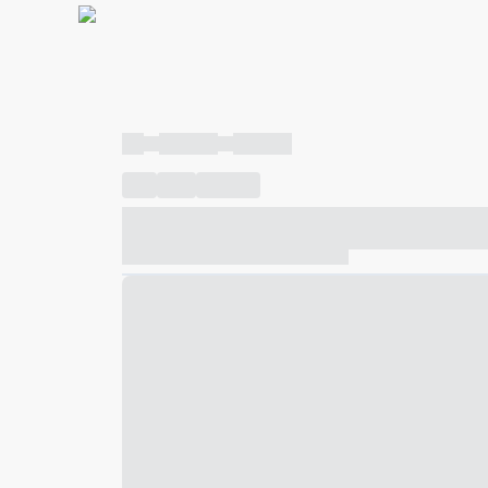
----
----- -----
----- -----
----
-----
---- ------
----- ----- -- ------ ---- ---- -- ---
----- ----- -- ------ ----- ----- -- ------