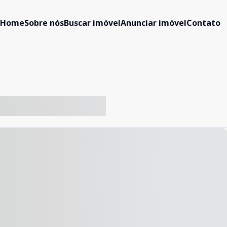
Home
Sobre nós
Buscar imóvel
Anunciar imóvel
Contato
-- ----- ----- --- ------