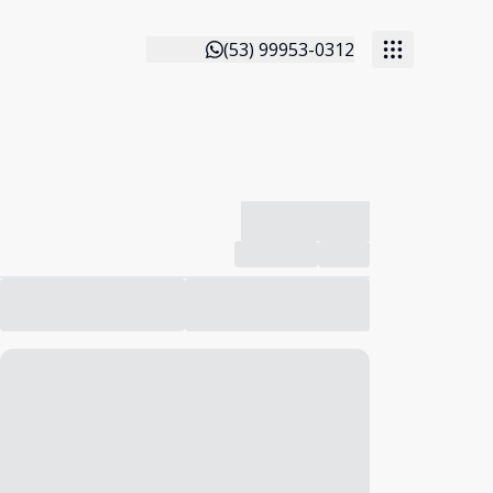
(53) 99953-0312
-------------
Compartilhar
Favorito