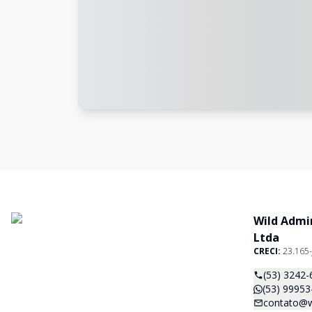
Wild Admi
Ltda
CRECI:
23.165-
(53) 3242-
(53) 99953
contato@w