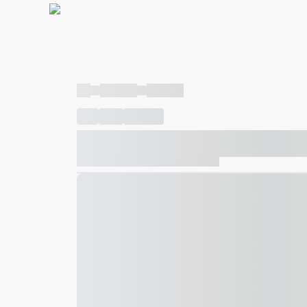
----
----- -----
----- -----
----
-----
---- ------
----- ----- -- ------ ---- ---- -- ---
----- ----- -- ------ ----- ----- -- ------