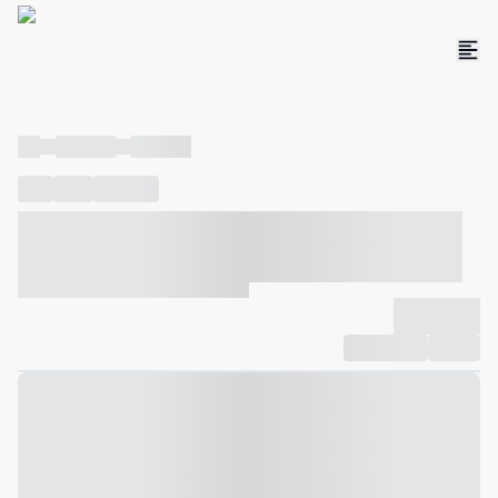
----
----- -----
----- -----
----
-----
---- ------
----- ----- -- ------ ---- ---- -- ----- ----- -----
--- ------
----- ----- -- ------ ----- ----- -- ------
-------------
Compartilhar
Favorito