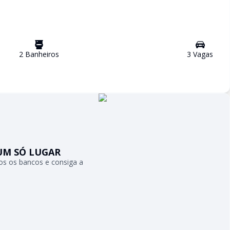
2
Banheiro
s
3
Vaga
s
UM SÓ LUGAR
s os bancos e consiga a