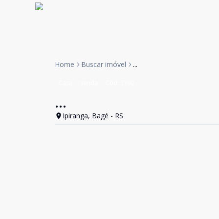
Home
Buscar imóvel
...
Casa
Venda
Cód:
3390
...
Ipiranga, Bagé - RS