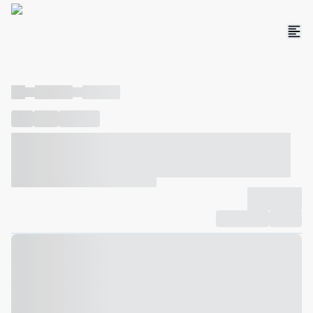
----
----- -----
----- -----
----
-----
---- ------
----- ----- -- ------ ---- ---- -- ----- ----- -----
--- ------
----- ----- -- ------ ----- ----- -- ------
-------------
Compartilhar
Favorito