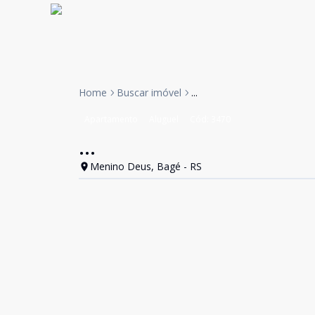
Home
Buscar imóvel
...
Apartamento
Aluguel
Cód:
3470
...
Menino Deus, Bagé - RS