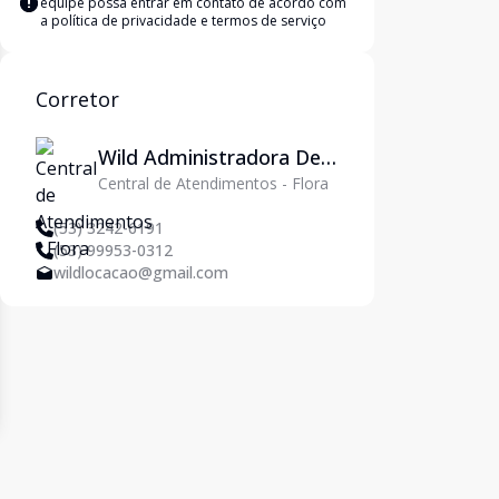
equipe possa entrar em contato de acordo com
a
política de privacidade e termos de serviço
Corretor
Wild Administradora De
Central de Atendimentos - Flora
Imóveis Ltda
(53) 3242-6191
(53) 99953-0312
wildlocacao@gmail.com